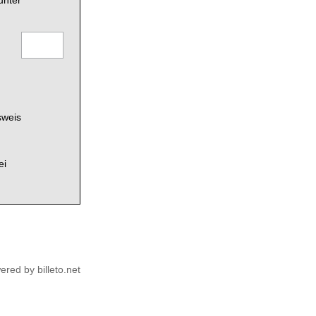
unter
sweis
ei
ered by billeto.net