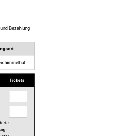
 und Bezahlung
ungsort
Schimmelhof
Tickets
derte
eig-