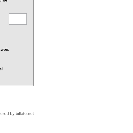
unter
sweis
ei
ered by billeto.net