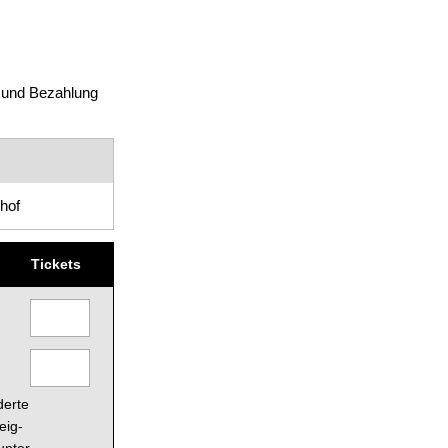
 und Bezahlung
hof
Tickets
derte
eig-