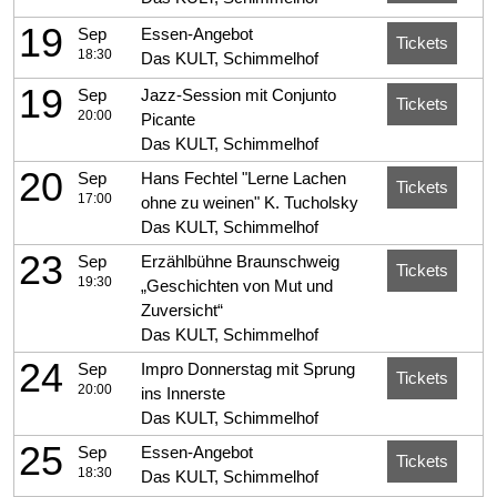
19
Sep
Essen-Angebot
Tickets
18:30
Das KULT, Schimmelhof
19
Sep
Jazz-Session mit Conjunto
Tickets
20:00
Picante
Das KULT, Schimmelhof
20
Sep
Hans Fechtel "Lerne Lachen
Tickets
17:00
ohne zu weinen" K. Tucholsky
Das KULT, Schimmelhof
23
Sep
Erzählbühne Braunschweig
Tickets
19:30
„Geschichten von Mut und
Zuversicht“
Das KULT, Schimmelhof
24
Sep
Impro Donnerstag mit Sprung
Tickets
20:00
ins Innerste
Das KULT, Schimmelhof
25
Sep
Essen-Angebot
Tickets
18:30
Das KULT, Schimmelhof