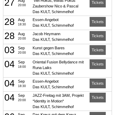
27
Aug
"viel Hokus, etwas Pokus"
Tickets
20:00
Zaubershow Nico & Pascal
Das KULT, Schimmelhof
28
Aug
Essen-Angebot
Tickets
18:30
Das KULT, Schimmelhof
28
Aug
Jacob Heymann
Tickets
20:00
Das KULT, Schimmelhof
03
Sep
Kunst gegen Bares
Tickets
20:00
Das KULT, Schimmelhof
04
Sep
Oriental Fusion Bellydance mit
Tickets
18:00
Runa Laiks
Das KULT, Schimmelhof
04
Sep
Essen-Angebot
Tickets
18:30
Das KULT, Schimmelhof
04
Sep
JAZZ-Freitag mit 3AM, Projekt
Tickets
20:00
*Identity in Motion*
Das KULT, Schimmelhof
Sep
Das Kreuz mit dem Kreuz