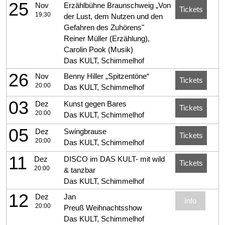
25
Nov
Erzählbühne Braunschweig „Von
Tickets
19:30
der Lust, dem Nutzen und den
Gefahren des Zuhörens"
Reiner Müller (Erzählung),
Carolin Pook (Musik)
Das KULT, Schimmelhof
26
Nov
Benny Hiller „Spitzentöne“
Tickets
20:00
Das KULT, Schimmelhof
03
Dez
Kunst gegen Bares
Tickets
20:00
Das KULT, Schimmelhof
05
Dez
Swingbrause
Tickets
20:00
Das KULT, Schimmelhof
11
Dez
DISCO im DAS KULT- mit wild
Tickets
20:00
& tanzbar
Das KULT, Schimmelhof
12
Dez
Jan
Info
20:00
Preuß Weihnachtsshow
Das KULT, Schimmelhof