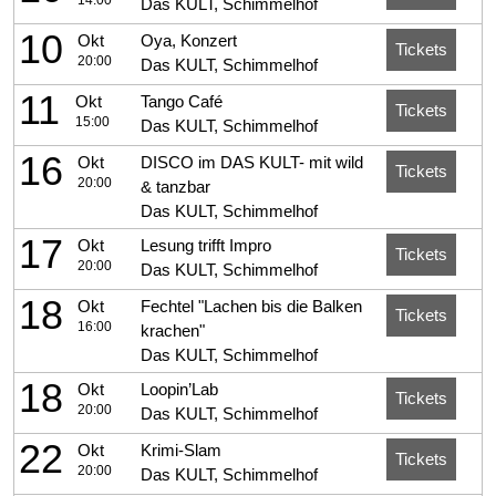
14:00
Das KULT, Schimmelhof
10
Okt
Oya, Konzert
Tickets
20:00
Das KULT, Schimmelhof
11
Okt
Tango Café
Tickets
15:00
Das KULT, Schimmelhof
16
Okt
DISCO im DAS KULT- mit wild
Tickets
20:00
& tanzbar
Das KULT, Schimmelhof
17
Okt
Lesung trifft Impro
Tickets
20:00
Das KULT, Schimmelhof
18
Okt
Fechtel "Lachen bis die Balken
Tickets
16:00
krachen"
Das KULT, Schimmelhof
18
Okt
Loopin’Lab
Tickets
20:00
Das KULT, Schimmelhof
22
Okt
Krimi-Slam
Tickets
20:00
Das KULT, Schimmelhof