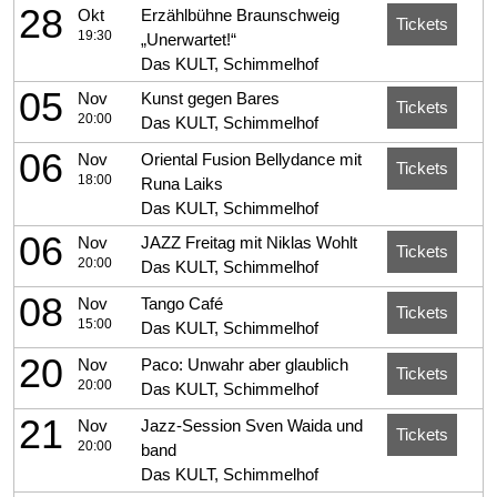
28
Okt
Erzählbühne Braunschweig
Tickets
19:30
„Unerwartet!“
Das KULT, Schimmelhof
05
Nov
Kunst gegen Bares
Tickets
20:00
Das KULT, Schimmelhof
06
Nov
Oriental Fusion Bellydance mit
Tickets
18:00
Runa Laiks
Das KULT, Schimmelhof
06
Nov
JAZZ Freitag mit Niklas Wohlt
Tickets
20:00
Das KULT, Schimmelhof
08
Nov
Tango Café
Tickets
15:00
Das KULT, Schimmelhof
20
Nov
Paco: Unwahr aber glaublich
Tickets
20:00
Das KULT, Schimmelhof
21
Nov
Jazz-Session Sven Waida und
Tickets
20:00
band
Das KULT, Schimmelhof